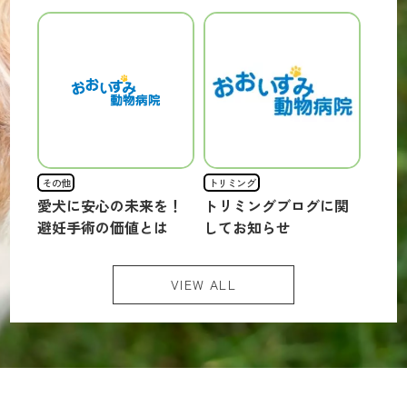
その他
トリミング
トリミ
ちゃ
愛犬に安心の未来を！
トリミングブログに関
慎太
ライ
避妊手術の価値とは
してお知らせ
ん・
んの
ナち
トリ
VIEW ALL