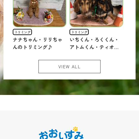
トリミング
トリミング
トリミ
クー
ナナちゃん・リリちゃ
いちくん・ろくくん・
マル
・ア
んのトリミング♪
アトムくん・ティオち
ゃん
く
ゃん・シンバくん・ポ
チロ
ちび
ムちゃんのトリミング
ゃん
VIEW ALL
く
♪
ティ
きゅ
ん・
ミン
アラ
グ♪