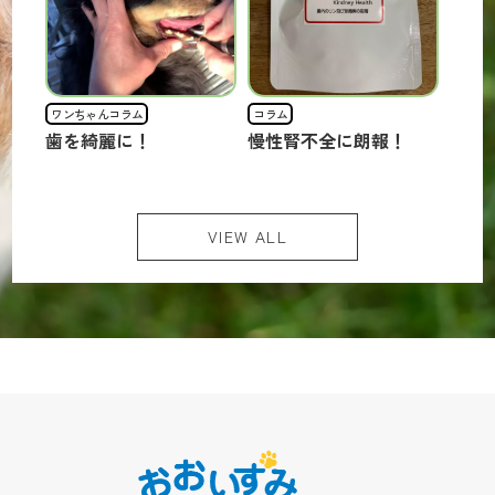
ワンちゃんコラム
コラム
本日の
く
歯を綺麗に！
慢性腎不全に朗報！
犬の
ララ
にな
グ♪
VIEW ALL